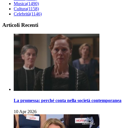
Musica
(1490)
Cultura
(1158)
Celebrità
(1146)
Articoli Recenti
La promessa: perché conta nella società contemporanea
10 Apr 2026