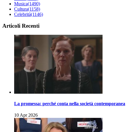
Musica
(1490)
Cultura
(1158)
Celebrità
(1146)
Articoli Recenti
La promessa: perché conta nella società contemporanea
10 Apr 2026