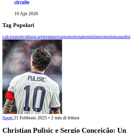
circuito
10 Apr 2026
Tag Popolari
calcio
sport
cultura
carriera
innovazione
storia
tennis
futuro
turismo
analisi
Sport
21 Febbraio 2025
•
2 min di lettura
Christian Pulisic e Sergio Conceição: Un