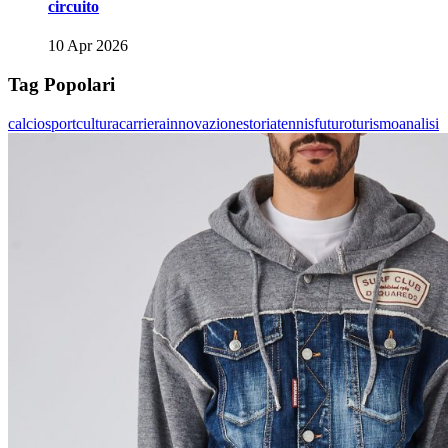
circuito
10 Apr 2026
Tag Popolari
calcio
sport
cultura
carriera
innovazione
storia
tennis
futuro
turismo
analisi