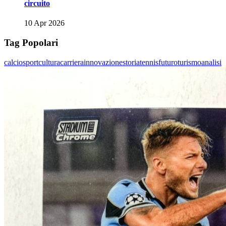
circuito
10 Apr 2026
Tag Popolari
calcio
sport
cultura
carriera
innovazione
storia
tennis
futuro
turismo
analisi