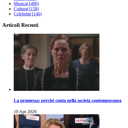
Musica
(1490)
Cultura
(1158)
Celebrità
(1146)
Articoli Recenti
La promessa: perché conta nella società contemporanea
10 Apr 2026