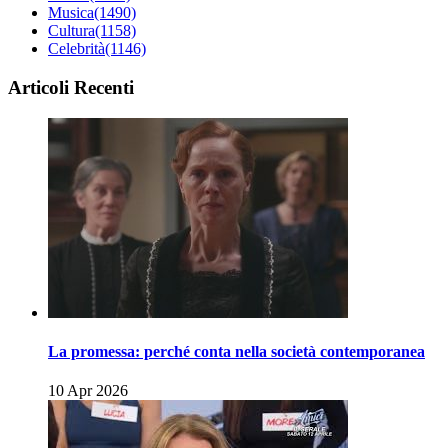
Musica
(1490)
Cultura
(1158)
Celebrità
(1146)
Articoli Recenti
La promessa: perché conta nella società contemporanea
10 Apr 2026