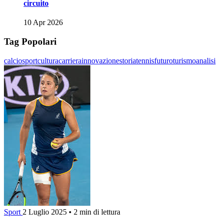
circuito
10 Apr 2026
Tag Popolari
calcio
sport
cultura
carriera
innovazione
storia
tennis
futuro
turismo
analisi
Sport
2 Luglio 2025
•
2 min di lettura