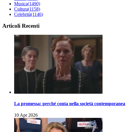
Musica
(1490)
Cultura
(1158)
Celebrità
(1146)
Articoli Recenti
La promessa: perché conta nella società contemporanea
10 Apr 2026