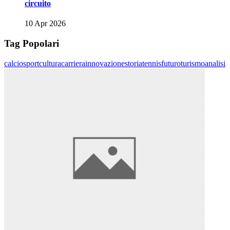
circuito
10 Apr 2026
Tag Popolari
calcio
sport
cultura
carriera
innovazione
storia
tennis
futuro
turismo
analisi