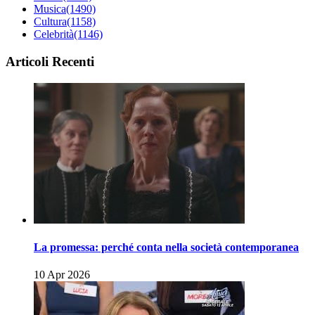
Musica
(1490)
Cultura
(1158)
Celebrità
(1146)
Articoli Recenti
La promessa: perché conta nella società contemporanea
10 Apr 2026