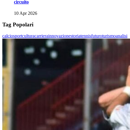
circuito
10 Apr 2026
Tag Popolari
calcio
sport
cultura
carriera
innovazione
storia
tennis
futuro
turismo
analisi