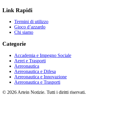
Link Rapidi
Termini di utilizzo
Gioco d’azzardo
Chi siamo
Categorie
Accademia e Impegno Sociale
Aerei e Trasporti
Aereonautica
Aereonautica e Difesa
Aereonautica e Innovazione
Aereonautica e Trasporti
© 2026 Artein Notizie. Tutti i diritti riservati.