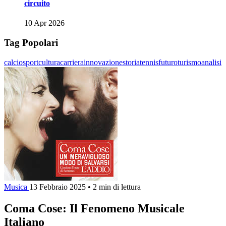
circuito
10 Apr 2026
Tag Popolari
calcio
sport
cultura
carriera
innovazione
storia
tennis
futuro
turismo
analisi
Musica
13 Febbraio 2025
•
2 min di lettura
Coma Cose: Il Fenomeno Musicale
Italiano