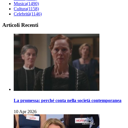
Musica
(1490)
Cultura
(1158)
Celebrità
(1146)
Articoli Recenti
La promessa: perché conta nella società contemporanea
10 Apr 2026