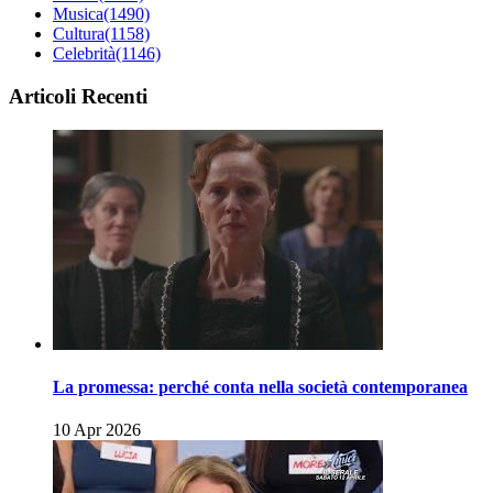
Musica
(1490)
Cultura
(1158)
Celebrità
(1146)
Articoli Recenti
La promessa: perché conta nella società contemporanea
10 Apr 2026