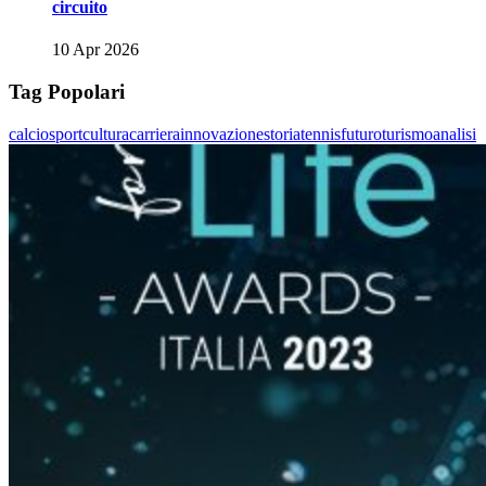
circuito
10 Apr 2026
Tag Popolari
calcio
sport
cultura
carriera
innovazione
storia
tennis
futuro
turismo
analisi