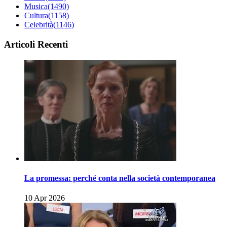
Musica
(1490)
Cultura
(1158)
Celebrità
(1146)
Articoli Recenti
La promessa: perché conta nella società contemporanea
10 Apr 2026