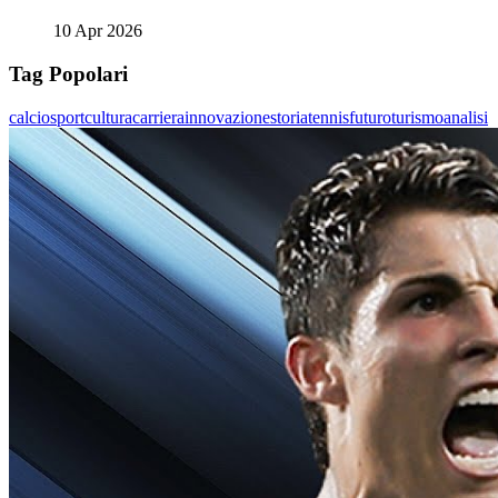
10 Apr 2026
Tag Popolari
calcio
sport
cultura
carriera
innovazione
storia
tennis
futuro
turismo
analisi