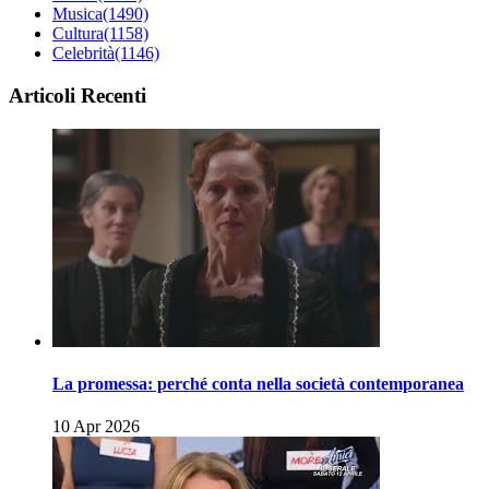
Musica
(1490)
Cultura
(1158)
Celebrità
(1146)
Articoli Recenti
La promessa: perché conta nella società contemporanea
10 Apr 2026