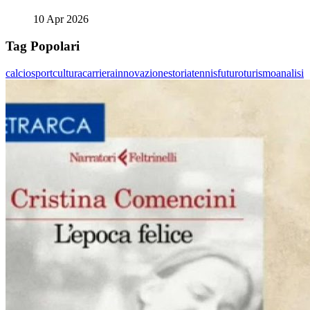
10 Apr 2026
Tag Popolari
calcio
sport
cultura
carriera
innovazione
storia
tennis
futuro
turismo
analisi