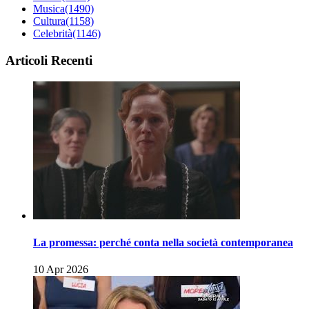
Musica
(1490)
Cultura
(1158)
Celebrità
(1146)
Articoli Recenti
La promessa: perché conta nella società contemporanea
10 Apr 2026