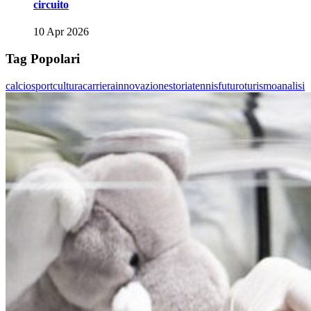
circuito
10 Apr 2026
Tag Popolari
calcio
sport
cultura
carriera
innovazione
storia
tennis
futuro
turismo
analisi