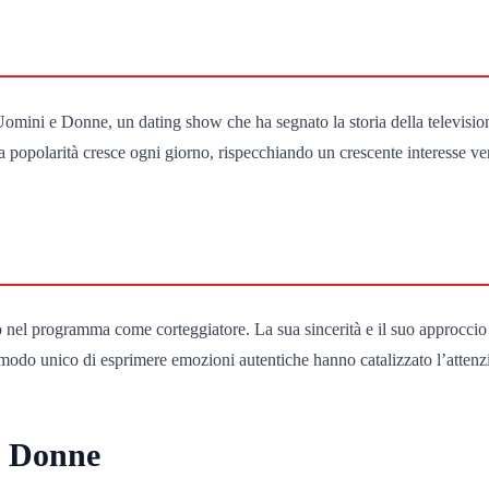
mini e Donne, un dating show che ha segnato la storia della televisione
ua popolarità cresce ogni giorno, rispecchiando un crescente interesse v
tto nel programma come corteggiatore. La sua sincerità e il suo approcci
suo modo unico di esprimere emozioni autentiche hanno catalizzato l’atten
e Donne