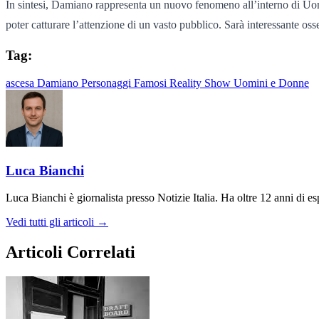
In sintesi, Damiano rappresenta un nuovo fenomeno all’interno di Uomin
poter catturare l’attenzione di un vasto pubblico. Sarà interessante os
Tag:
ascesa
Damiano
Personaggi Famosi
Reality Show
Uomini e Donne
Luca Bianchi
Luca Bianchi è giornalista presso Notizie Italia. Ha oltre 12 anni di espe
Vedi tutti gli articoli →
Articoli Correlati