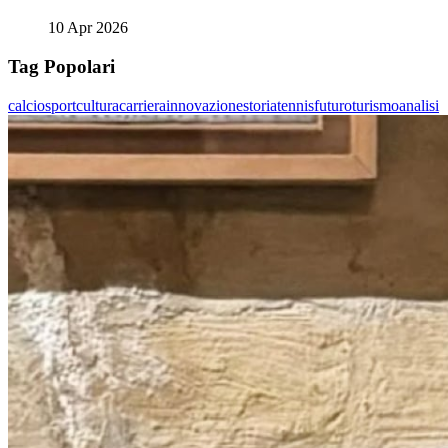
10 Apr 2026
Tag Popolari
calcio
sport
cultura
carriera
innovazione
storia
tennis
futuro
turismo
analisi