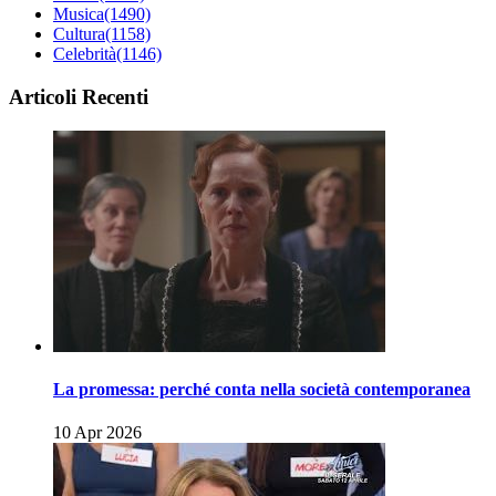
Musica
(1490)
Cultura
(1158)
Celebrità
(1146)
Articoli Recenti
La promessa: perché conta nella società contemporanea
10 Apr 2026