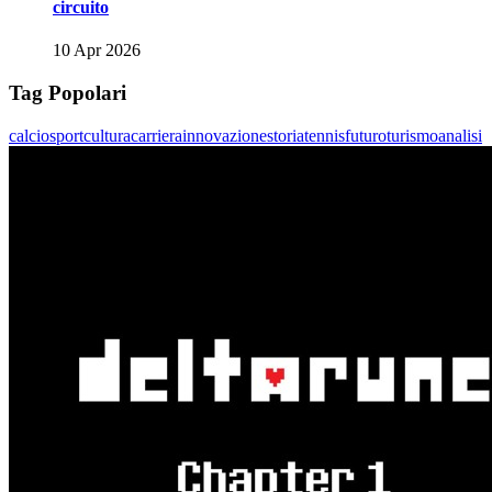
circuito
10 Apr 2026
Tag Popolari
calcio
sport
cultura
carriera
innovazione
storia
tennis
futuro
turismo
analisi