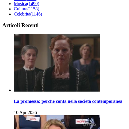
Musica
(1490)
Cultura
(1158)
Celebrità
(1146)
Articoli Recenti
La promessa: perché conta nella società contemporanea
10 Apr 2026