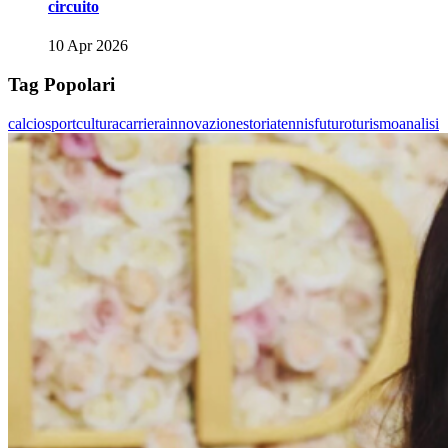
circuito
10 Apr 2026
Tag Popolari
calcio
sport
cultura
carriera
innovazione
storia
tennis
futuro
turismo
analisi