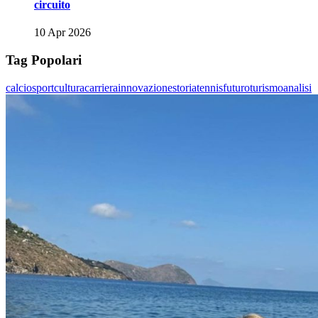
circuito
10 Apr 2026
Tag Popolari
calcio
sport
cultura
carriera
innovazione
storia
tennis
futuro
turismo
analisi