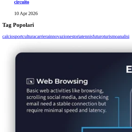
circuito
10 Apr 2026
Tag Popolari
calcio
sport
cultura
carriera
innovazione
storia
tennis
futuro
turismo
analisi