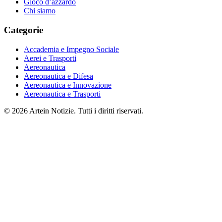
Gioco d’azzardo
Chi siamo
Categorie
Accademia e Impegno Sociale
Aerei e Trasporti
Aereonautica
Aereonautica e Difesa
Aereonautica e Innovazione
Aereonautica e Trasporti
© 2026 Artein Notizie. Tutti i diritti riservati.