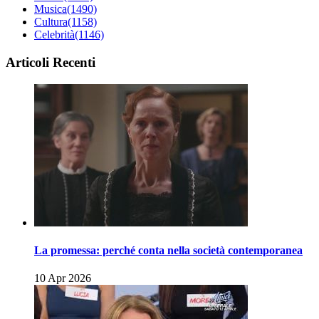
Musica
(1490)
Cultura
(1158)
Celebrità
(1146)
Articoli Recenti
La promessa: perché conta nella società contemporanea
10 Apr 2026