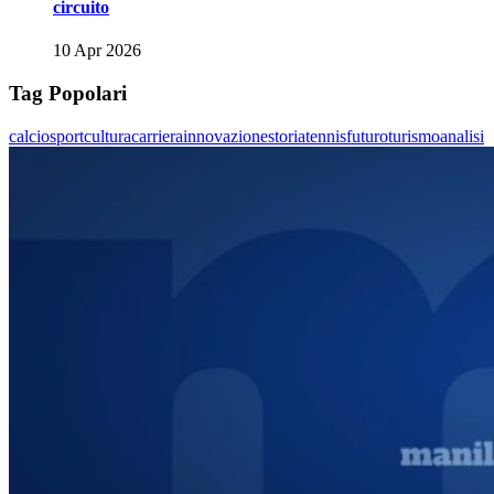
circuito
10 Apr 2026
Tag Popolari
calcio
sport
cultura
carriera
innovazione
storia
tennis
futuro
turismo
analisi