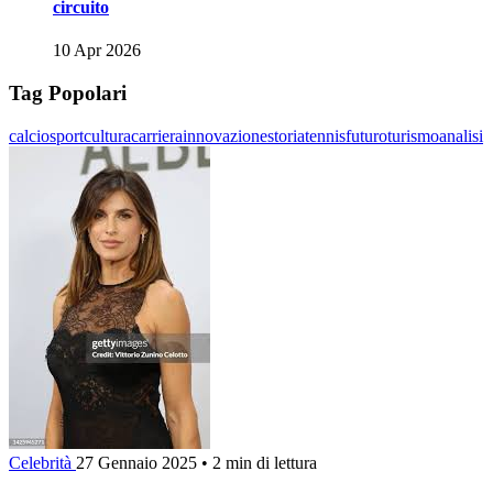
circuito
10 Apr 2026
Tag Popolari
calcio
sport
cultura
carriera
innovazione
storia
tennis
futuro
turismo
analisi
Celebrità
27 Gennaio 2025
•
2 min di lettura