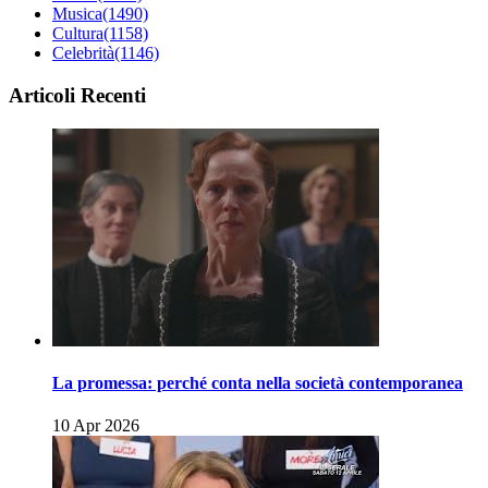
Musica
(1490)
Cultura
(1158)
Celebrità
(1146)
Articoli Recenti
La promessa: perché conta nella società contemporanea
10 Apr 2026