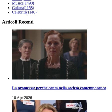
Musica
(1490)
Cultura
(1158)
Celebrità
(1146)
Articoli Recenti
La promessa: perché conta nella società contemporanea
10 Apr 2026