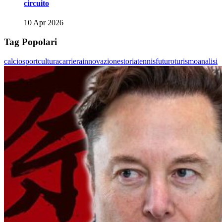
circuito
10 Apr 2026
Tag Popolari
calcio
sport
cultura
carriera
innovazione
storia
tennis
futuro
turismo
analisi