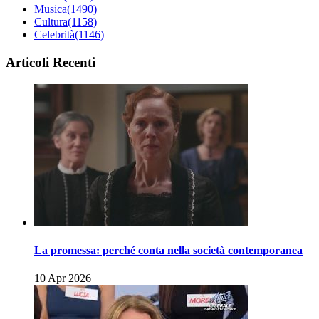
Musica
(1490)
Cultura
(1158)
Celebrità
(1146)
Articoli Recenti
La promessa: perché conta nella società contemporanea
10 Apr 2026