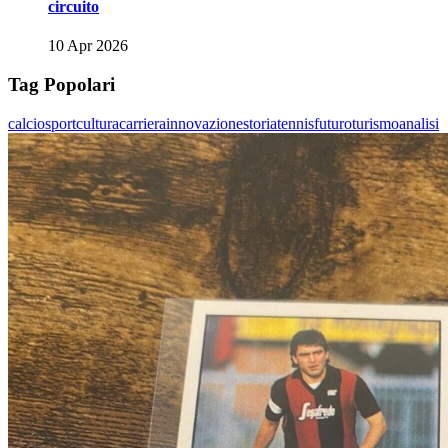
circuito
10 Apr 2026
Tag Popolari
calcio
sport
cultura
carriera
innovazione
storia
tennis
futuro
turismo
analisi