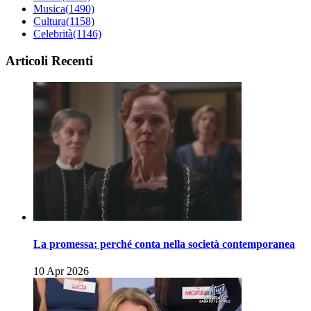
Musica
(1490)
Cultura
(1158)
Celebrità
(1146)
Articoli Recenti
La promessa: perché conta nella società contemporanea
10 Apr 2026