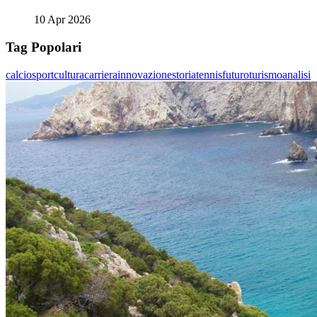
10 Apr 2026
Tag Popolari
calcio
sport
cultura
carriera
innovazione
storia
tennis
futuro
turismo
analisi