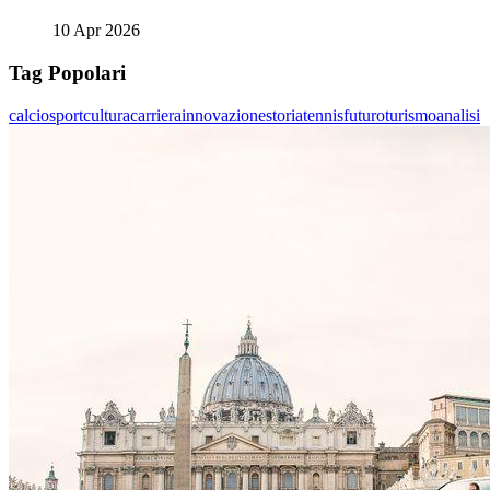
10 Apr 2026
Tag Popolari
calcio
sport
cultura
carriera
innovazione
storia
tennis
futuro
turismo
analisi