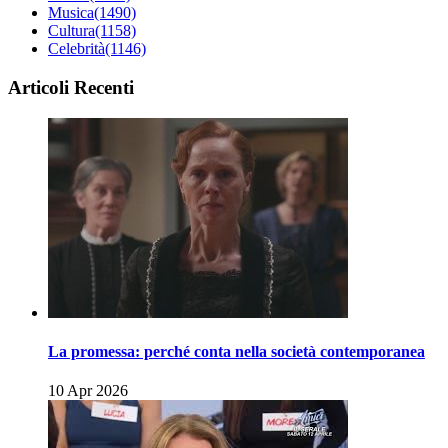
Musica
(1490)
Cultura
(1158)
Celebrità
(1146)
Articoli Recenti
La promessa: perché conta nella società contemporanea
10 Apr 2026