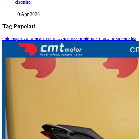
circuito
10 Apr 2026
Tag Popolari
calcio
sport
cultura
carriera
innovazione
storia
tennis
futuro
turismo
analisi