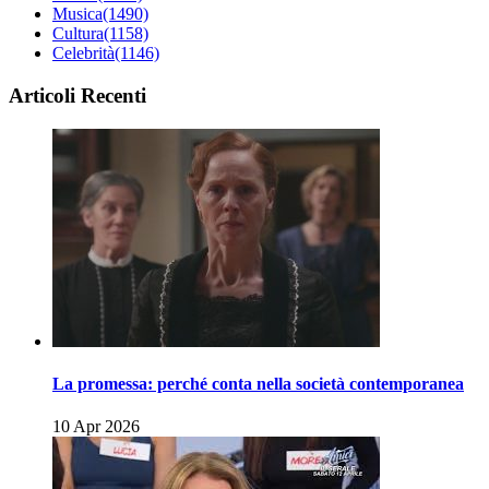
Musica
(1490)
Cultura
(1158)
Celebrità
(1146)
Articoli Recenti
La promessa: perché conta nella società contemporanea
10 Apr 2026