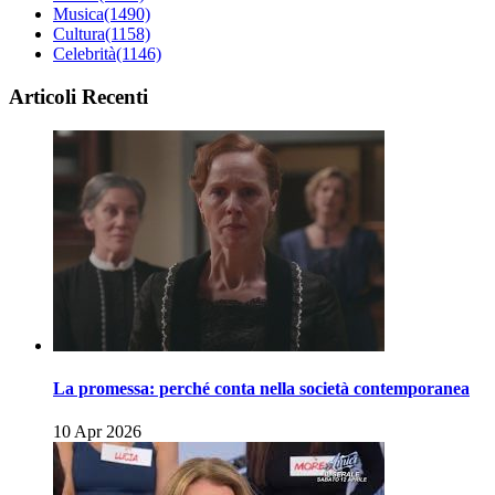
Musica
(1490)
Cultura
(1158)
Celebrità
(1146)
Articoli Recenti
La promessa: perché conta nella società contemporanea
10 Apr 2026