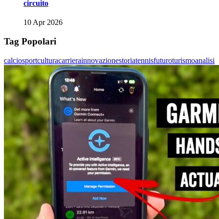
circuito
10 Apr 2026
Tag Popolari
calcio
sport
cultura
carriera
innovazione
storia
tennis
futuro
turismo
analisi