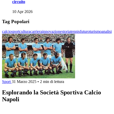
circuito
10 Apr 2026
Tag Popolari
calcio
sport
cultura
carriera
innovazione
storia
tennis
futuro
turismo
analisi
Sport
31 Marzo 2025
•
2 min di lettura
Esplorando la Società Sportiva Calcio
Napoli