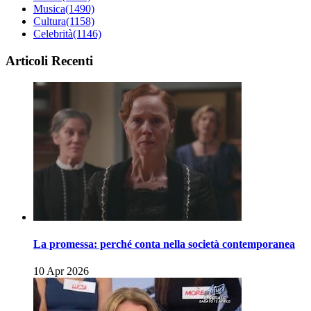
Musica
(1490)
Cultura
(1158)
Celebrità
(1146)
Articoli Recenti
La promessa: perché conta nella società contemporanea
10 Apr 2026