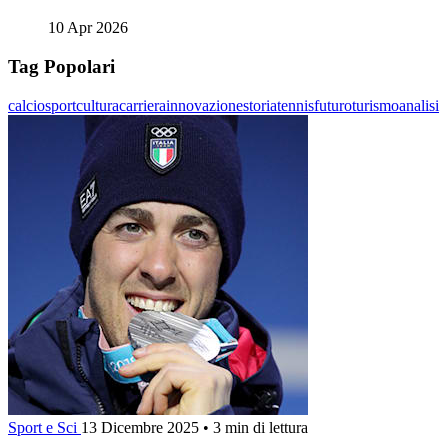
10 Apr 2026
Tag Popolari
calcio
sport
cultura
carriera
innovazione
storia
tennis
futuro
turismo
analisi
Sport e Sci
13 Dicembre 2025
•
3 min di lettura