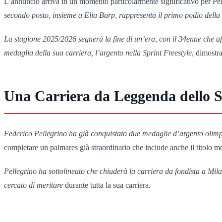
L’annuncio arriva in un momento particolarmente significativo per Pe
secondo posto, insieme a Elia Barp, rappresenta il primo podio della
La stagione 2025/2026 segnerà la fine di un’era, con il 34enne che af
medaglia della sua carriera, l’argento nella Sprint Freestyle
, dimostr
Una Carriera da Leggenda dello S
Federico Pellegrino ha già conquistato due medaglie d’argento olimpi
completare un palmares già straordinario che include anche il titolo mo
Pellegrino ha sottolineato che chiuderà la carriera da fondista a M
cercato di meritare
durante tutta la sua carriera.