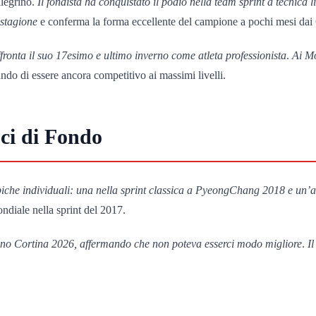
llegrino.
Il fondista ha conquistato il podio nella team sprint a tecnica
 stagione
e conferma la forma eccellente del campione a pochi mesi dai 
fronta il suo 17esimo e ultimo inverno come atleta professionista
.
Ai Mo
ando di essere ancora competitivo ai massimi livelli.
ci di Fondo
che individuali: una nella sprint classica a PyeongChang 2018 e un’alt
ndiale nella sprint del 2017.
ilano Cortina 2026, affermando che non poteva esserci modo migliore
.
I