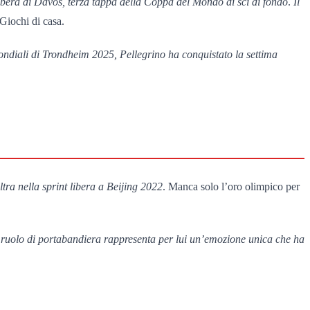
 libera di Davos, terza tappa della Coppa del Mondo di sci di fondo
.
Il
Giochi di casa.
ndiali di Trondheim 2025, Pellegrino ha conquistato la settima
ra nella sprint libera a Beijing 2022
. Manca solo l’oro olimpico per
l ruolo di portabandiera rappresenta per lui un’emozione unica che ha