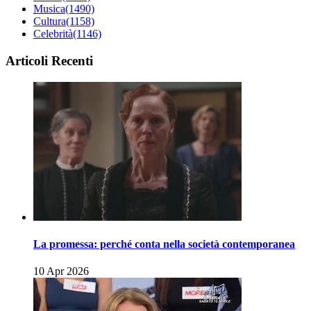
Musica
(1490)
Cultura
(1158)
Celebrità
(1146)
Articoli Recenti
La promessa: perché conta nella società contemporanea
10 Apr 2026