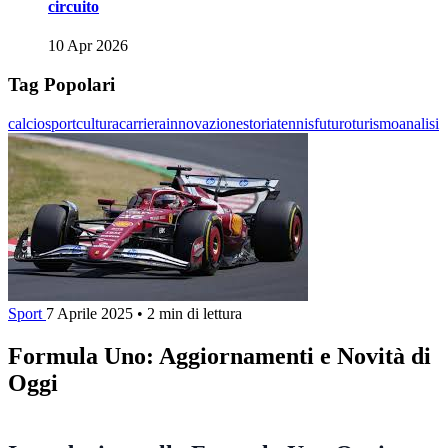
circuito
10 Apr 2026
Tag Popolari
calcio
sport
cultura
carriera
innovazione
storia
tennis
futuro
turismo
analisi
Sport
7 Aprile 2025
•
2 min di lettura
Formula Uno: Aggiornamenti e Novità di
Oggi