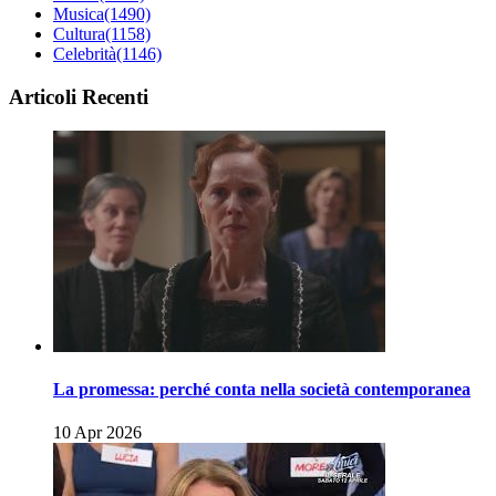
Musica
(1490)
Cultura
(1158)
Celebrità
(1146)
Articoli Recenti
La promessa: perché conta nella società contemporanea
10 Apr 2026