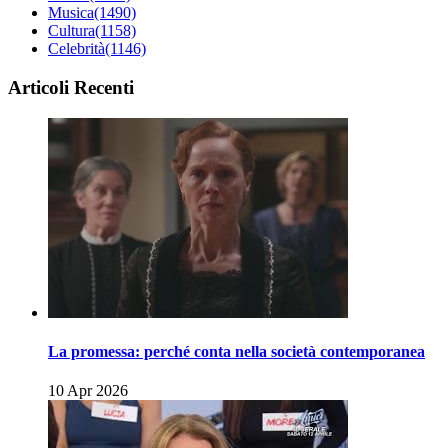
Musica
(1490)
Cultura
(1158)
Celebrità
(1146)
Articoli Recenti
La promessa: perché conta nella società contemporanea
10 Apr 2026