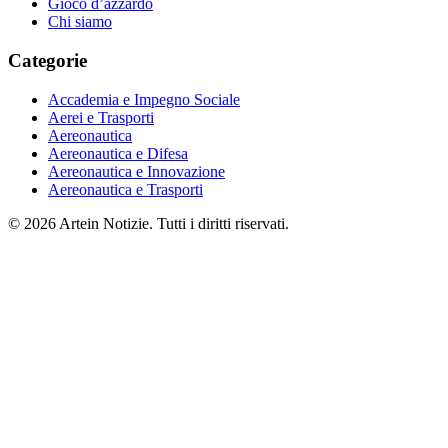
Gioco d’azzardo
Chi siamo
Categorie
Accademia e Impegno Sociale
Aerei e Trasporti
Aereonautica
Aereonautica e Difesa
Aereonautica e Innovazione
Aereonautica e Trasporti
© 2026 Artein Notizie. Tutti i diritti riservati.