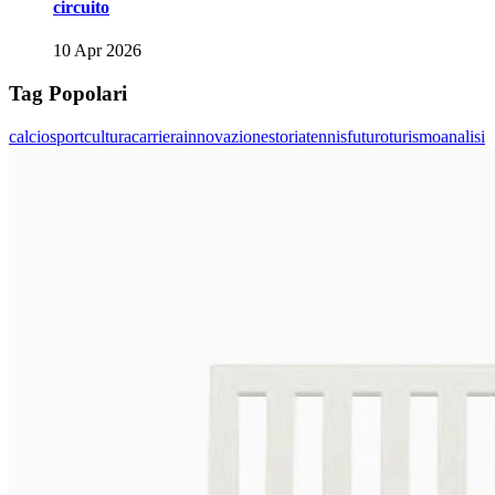
circuito
10 Apr 2026
Tag Popolari
calcio
sport
cultura
carriera
innovazione
storia
tennis
futuro
turismo
analisi