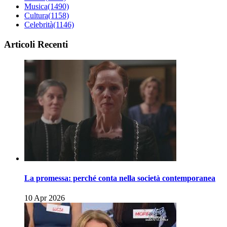
Musica
(1490)
Cultura
(1158)
Celebrità
(1146)
Articoli Recenti
La promessa: perché conta nella società contemporanea
10 Apr 2026