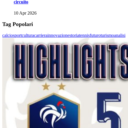
circuito
10 Apr 2026
Tag Popolari
calcio
sport
cultura
carriera
innovazione
storia
tennis
futuro
turismo
analisi