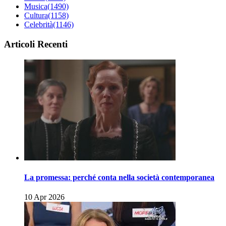
Musica
(1490)
Cultura
(1158)
Celebrità
(1146)
Articoli Recenti
La promessa: perché conta nella società contemporanea
10 Apr 2026