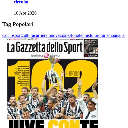
circuito
10 Apr 2026
Tag Popolari
calcio
sport
cultura
carriera
innovazione
storia
tennis
futuro
turismo
analisi