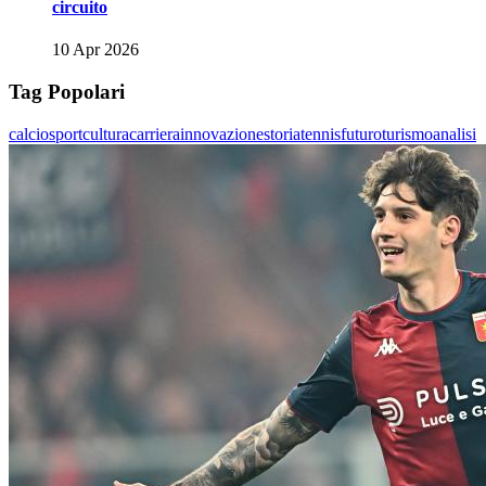
circuito
10 Apr 2026
Tag Popolari
calcio
sport
cultura
carriera
innovazione
storia
tennis
futuro
turismo
analisi