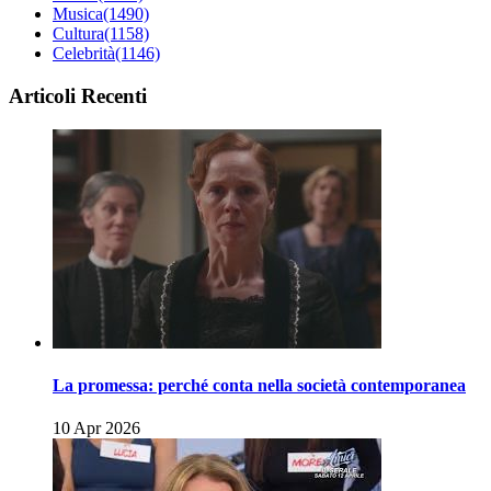
Musica
(1490)
Cultura
(1158)
Celebrità
(1146)
Articoli Recenti
La promessa: perché conta nella società contemporanea
10 Apr 2026