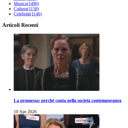
Musica
(1490)
Cultura
(1158)
Celebrità
(1146)
Articoli Recenti
La promessa: perché conta nella società contemporanea
10 Apr 2026