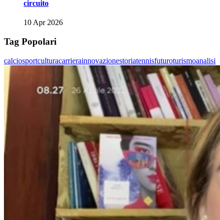
circuito
10 Apr 2026
Tag Popolari
calcio
sport
cultura
carriera
innovazione
storia
tennis
futuro
turismo
analisi