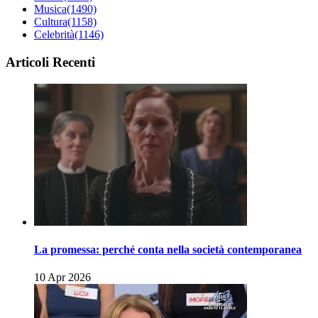
Musica
(1490)
Cultura
(1158)
Celebrità
(1146)
Articoli Recenti
La promessa: perché conta nella società contemporanea
10 Apr 2026