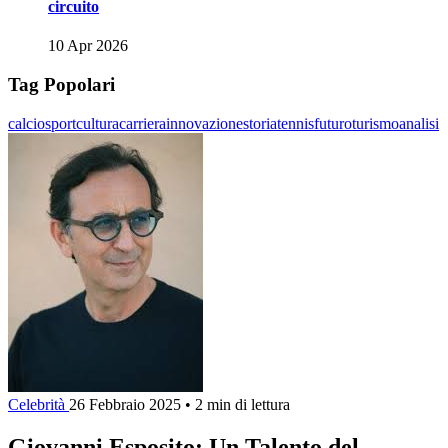
circuito
10 Apr 2026
Tag Popolari
calcio
sport
cultura
carriera
innovazione
storia
tennis
futuro
turismo
analisi
Celebrità
26 Febbraio 2025
•
2 min di lettura
Giovanni Esposito: Un Talento del