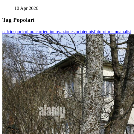
10 Apr 2026
Tag Popolari
calcio
sport
cultura
carriera
innovazione
storia
tennis
futuro
turismo
analisi