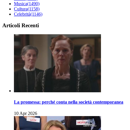
Musica
(1490)
Cultura
(1158)
Celebrità
(1146)
Articoli Recenti
La promessa: perché conta nella società contemporanea
10 Apr 2026