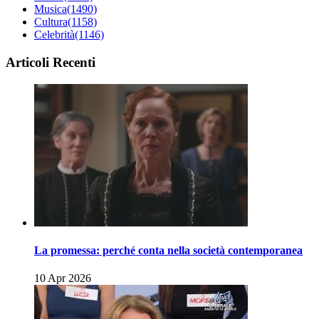
Musica
(1490)
Cultura
(1158)
Celebrità
(1146)
Articoli Recenti
La promessa: perché conta nella società contemporanea
10 Apr 2026