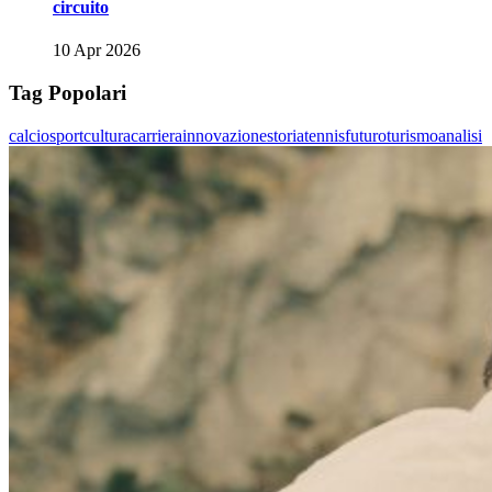
circuito
10 Apr 2026
Tag Popolari
calcio
sport
cultura
carriera
innovazione
storia
tennis
futuro
turismo
analisi