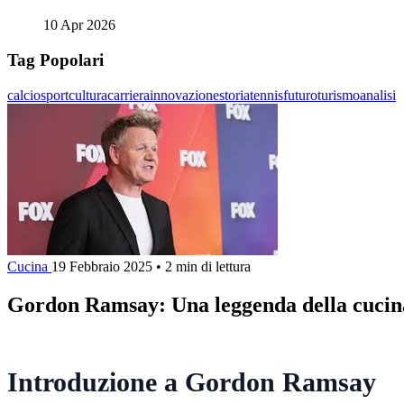
10 Apr 2026
Tag Popolari
calcio
sport
cultura
carriera
innovazione
storia
tennis
futuro
turismo
analisi
Cucina
19 Febbraio 2025
•
2 min di lettura
Gordon Ramsay: Una leggenda della cuci
Introduzione a Gordon Ramsay