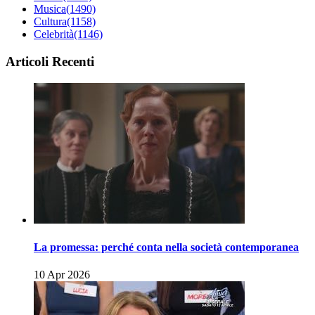
Musica
(1490)
Cultura
(1158)
Celebrità
(1146)
Articoli Recenti
La promessa: perché conta nella società contemporanea
10 Apr 2026