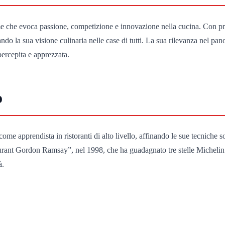
nome che evoca passione, competizione e innovazione nella cucina. Co
ortando la sua visione culinaria nelle case di tutti. La sua rilevanza ne
percepita e apprezzata.
o
e apprendista in ristoranti di alto livello, affinando le sue tecniche sot
taurant Gordon Ramsay”, nel 1998, che ha guadagnato tre stelle Michelin 
à.