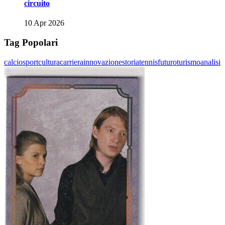
circuito
10 Apr 2026
Tag Popolari
calcio
sport
cultura
carriera
innovazione
storia
tennis
futuro
turismo
analisi