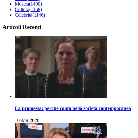
Musica
(1490)
Cultura
(1158)
Celebrità
(1146)
Articoli Recenti
La promessa: perché conta nella società contemporanea
10 Apr 2026