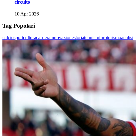
circuito
10 Apr 2026
Tag Popolari
calcio
sport
cultura
carriera
innovazione
storia
tennis
futuro
turismo
analisi