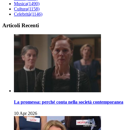
Musica
(1490)
Cultura
(1158)
Celebrità
(1146)
Articoli Recenti
La promessa: perché conta nella società contemporanea
10 Apr 2026