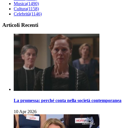
Musica
(1490)
Cultura
(1158)
Celebrità
(1146)
Articoli Recenti
La promessa: perché conta nella società contemporanea
10 Apr 2026