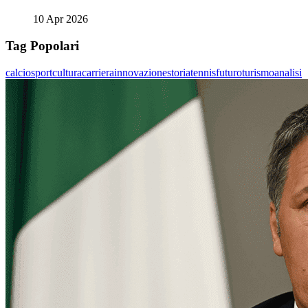
10 Apr 2026
Tag Popolari
calcio
sport
cultura
carriera
innovazione
storia
tennis
futuro
turismo
analisi