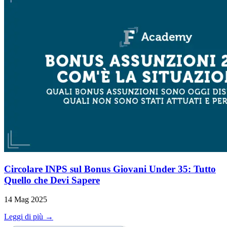
Circolare INPS sul Bonus Giovani Under 35: Tutto
Quello che Devi Sapere
14 Mag 2025
Leggi di più →