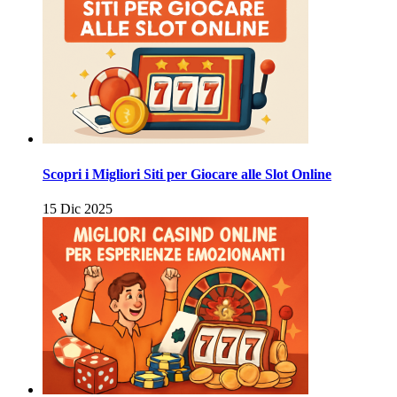
Scopri i Migliori Siti per Giocare alle Slot Online
15 Dic 2025