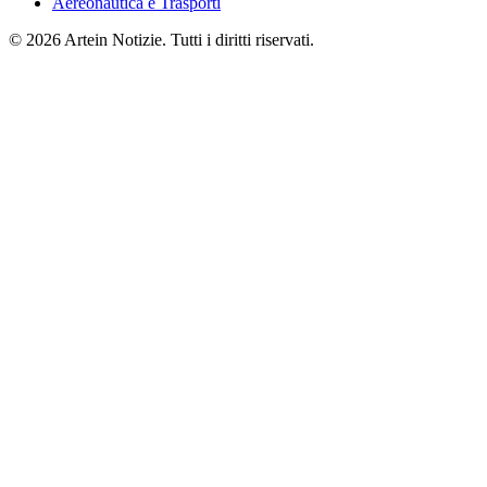
Aereonautica e Trasporti
© 2026 Artein Notizie. Tutti i diritti riservati.