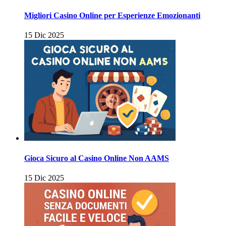
Migliori Casino Online per Esperienze Emozionanti
15 Dic 2025
Gioca Sicuro al Casino Online Non AAMS
15 Dic 2025