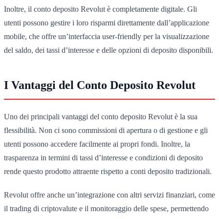
Inoltre, il conto deposito Revolut è completamente digitale. Gli
utenti possono gestire i loro risparmi direttamente dall’applicazione
mobile, che offre un’interfaccia user-friendly per la visualizzazione
del saldo, dei tassi d’interesse e delle opzioni di deposito disponibili.
I Vantaggi del Conto Deposito Revolut
Uno dei principali vantaggi del conto deposito Revolut è la sua
flessibilità. Non ci sono commissioni di apertura o di gestione e gli
utenti possono accedere facilmente ai propri fondi. Inoltre, la
trasparenza in termini di tassi d’interesse e condizioni di deposito
rende questo prodotto attraente rispetto a conti deposito tradizionali.
Revolut offre anche un’integrazione con altri servizi finanziari, come
il trading di criptovalute e il monitoraggio delle spese, permettendo