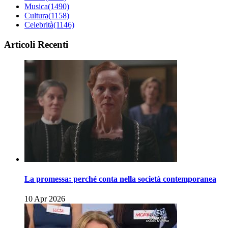
Musica
(1490)
Cultura
(1158)
Celebrità
(1146)
Articoli Recenti
La promessa: perché conta nella società contemporanea
10 Apr 2026