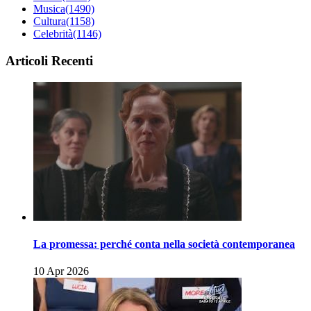
Musica
(1490)
Cultura
(1158)
Celebrità
(1146)
Articoli Recenti
La promessa: perché conta nella società contemporanea
10 Apr 2026