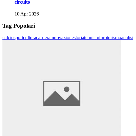
circuito
10 Apr 2026
Tag Popolari
calcio
sport
cultura
carriera
innovazione
storia
tennis
futuro
turismo
analisi