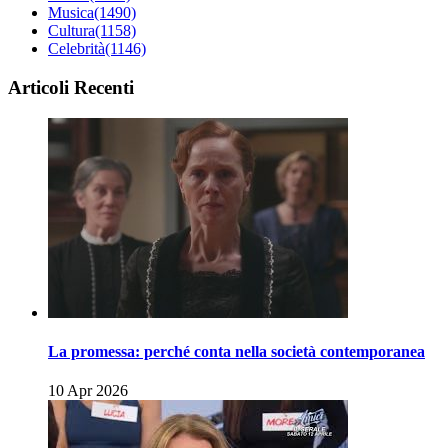
Musica
(1490)
Cultura
(1158)
Celebrità
(1146)
Articoli Recenti
La promessa: perché conta nella società contemporanea
10 Apr 2026