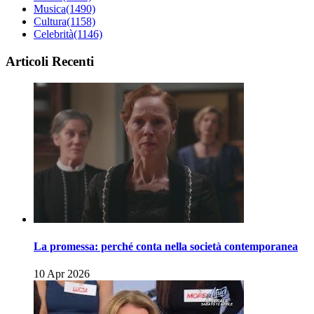
Musica
(1490)
Cultura
(1158)
Celebrità
(1146)
Articoli Recenti
La promessa: perché conta nella società contemporanea
10 Apr 2026