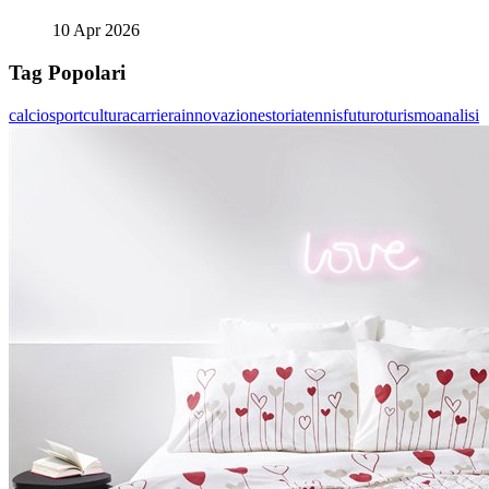
10 Apr 2026
Tag Popolari
calcio
sport
cultura
carriera
innovazione
storia
tennis
futuro
turismo
analisi