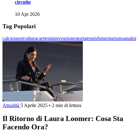
circuito
10 Apr 2026
Tag Popolari
calcio
sport
cultura
carriera
innovazione
storia
tennis
futuro
turismo
analisi
Attualità
5 Aprile 2025
•
2 min di lettura
Il Ritorno di Laura Loomer: Cosa Sta
Facendo Ora?