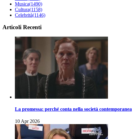
Musica
(1490)
Cultura
(1158)
Celebrità
(1146)
Articoli Recenti
La promessa: perché conta nella società contemporanea
10 Apr 2026