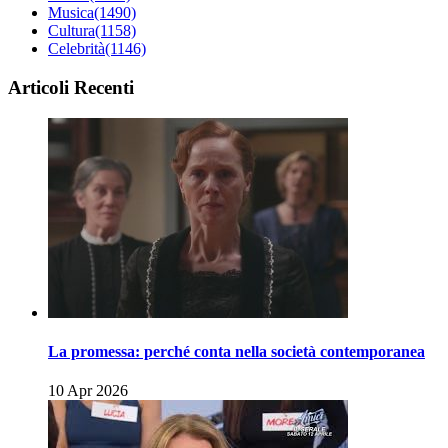
Musica
(1490)
Cultura
(1158)
Celebrità
(1146)
Articoli Recenti
La promessa: perché conta nella società contemporanea
10 Apr 2026