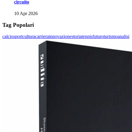
circuito
10 Apr 2026
Tag Popolari
calcio
sport
cultura
carriera
innovazione
storia
tennis
futuro
turismo
analisi