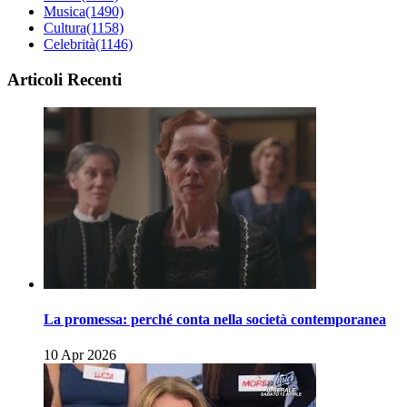
Musica
(1490)
Cultura
(1158)
Celebrità
(1146)
Articoli Recenti
La promessa: perché conta nella società contemporanea
10 Apr 2026