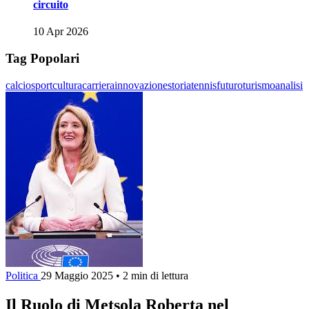
circuito
10 Apr 2026
Tag Popolari
calcio
sport
cultura
carriera
innovazione
storia
tennis
futuro
turismo
analisi
Politica
29 Maggio 2025
•
2 min di lettura
Il Ruolo di Metsola Roberta nel