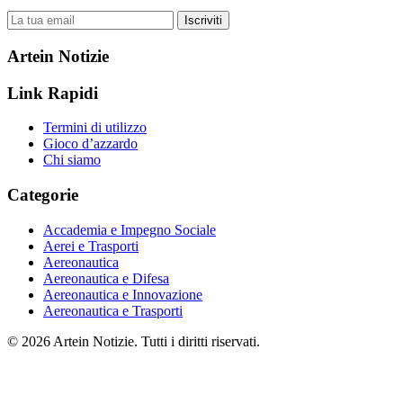
Iscriviti
Artein Notizie
Link Rapidi
Termini di utilizzo
Gioco d’azzardo
Chi siamo
Categorie
Accademia e Impegno Sociale
Aerei e Trasporti
Aereonautica
Aereonautica e Difesa
Aereonautica e Innovazione
Aereonautica e Trasporti
© 2026 Artein Notizie. Tutti i diritti riservati.