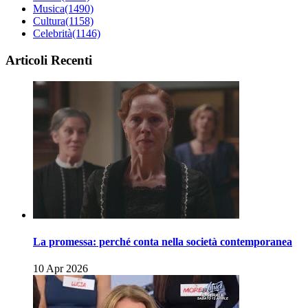
Musica
(1490)
Cultura
(1158)
Celebrità
(1146)
Articoli Recenti
La promessa: perché conta nella società contemporanea
10 Apr 2026