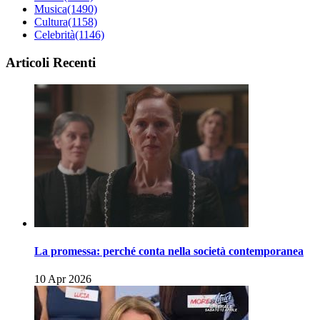
Musica
(1490)
Cultura
(1158)
Celebrità
(1146)
Articoli Recenti
La promessa: perché conta nella società contemporanea
10 Apr 2026