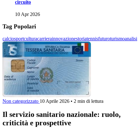
circuito
10 Apr 2026
Tag Popolari
calcio
sport
cultura
carriera
innovazione
storia
tennis
futuro
turismo
analisi
Non categorizzato
10 Aprile 2026
•
2 min di lettura
Il servizio sanitario nazionale: ruolo,
criticità e prospettive