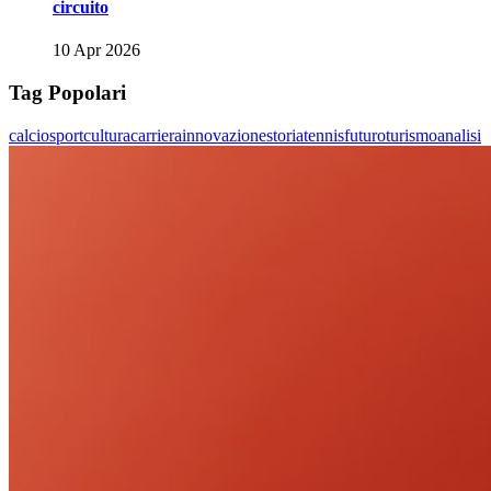
circuito
10 Apr 2026
Tag Popolari
calcio
sport
cultura
carriera
innovazione
storia
tennis
futuro
turismo
analisi