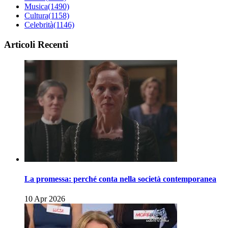
Musica
(1490)
Cultura
(1158)
Celebrità
(1146)
Articoli Recenti
La promessa: perché conta nella società contemporanea
10 Apr 2026